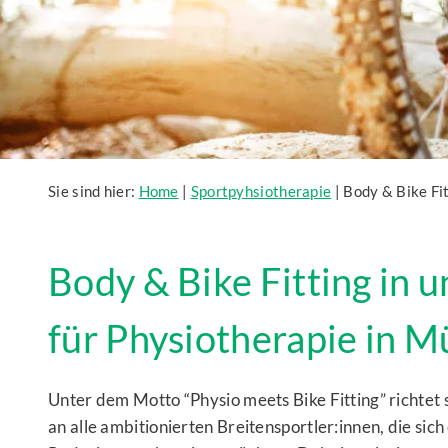
Sie sind hier:
Home
|
Sportpyhsiotherapie
|
Body & Bike Fi
Body & Bike Fitting in u
für Physiotherapie in 
Unter dem Motto “Physio meets Bike Fitting” richtet
an alle ambitionierten Breitensportler:innen, die si