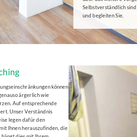
Selbstverständlich sind
und begleiten Sie.
ching
egungseinschränkungen können
 genauso ärgerlich wie
rzen. Auf entsprechende
ert. Unser Verständnis
ise legen dafür den
it Ihnen herauszufinden, die
 hängt dies mit Ihrem