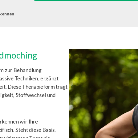
 kennen
eldmoching
rm zur Behandlung
assive Techniken, ergänzt
eit. Diese Therapieform trägt
igkeit, Stoffwechsel und
rkennen wir Ihre
isch. Steht diese Basis,