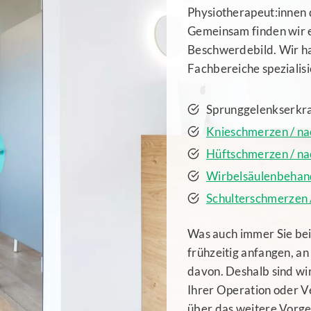
Physiotherapeut:innen 
Gemeinsam finden wir e
Beschwerdebild. Wir ha
Fachbereiche spezialisi
Sprunggelenkserkr
Knieschmerzen / n
Hüftschmerzen / n
Wirbelsäulenbehand
Schulterschmerzen 
Was auch immer Sie bei
frühzeitig anfangen, an
davon. Deshalb sind wir
Ihrer Operation oder Ve
über das weitere Vorg